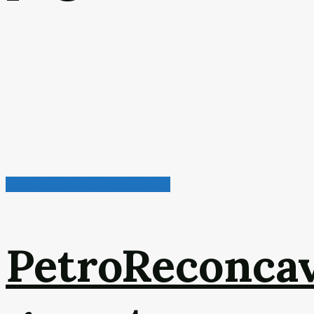
Petróleo, Gás & Biocombustível
PetroReconca