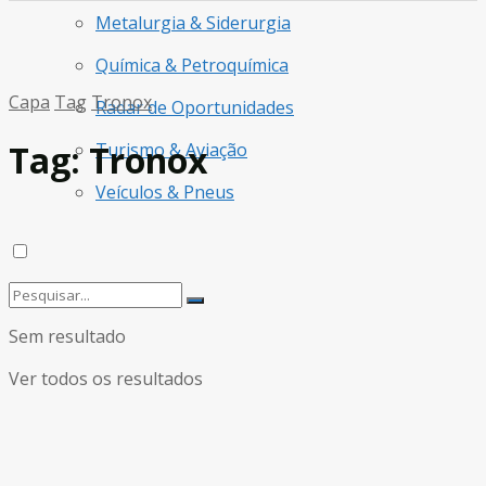
Metalurgia & Siderurgia
Química & Petroquímica
Capa
Tag
Tronox
Radar de Oportunidades
Tag:
Tronox
Turismo & Aviação
Veículos & Pneus
Sem resultado
Ver todos os resultados