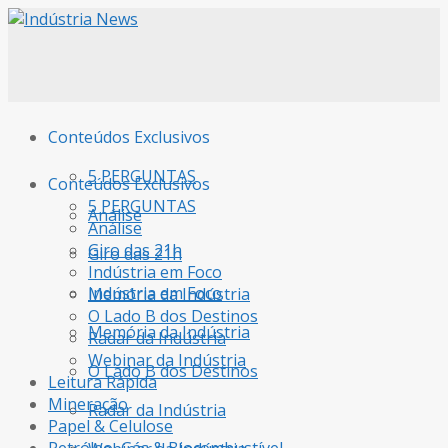
Conteúdos Exclusivos
5 PERGUNTAS
Conteúdos Exclusivos
5 PERGUNTAS
Análise
Análise
Giro das 21h
Giro das 21h
Indústria em Foco
Indústria em Foco
Memória da Indústria
O Lado B dos Destinos
Memória da Indústria
Radar da Indústria
Webinar da Indústria
O Lado B dos Destinos
Leitura Rápida
Mineração
Radar da Indústria
Papel & Celulose