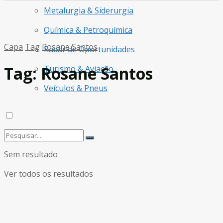
Metalurgia & Siderurgia
Química & Petroquímica
Capa
Tag
Rosane Santos
Radar de Oportunidades
Tag:
Rosane Santos
Turismo & Aviação
Veículos & Pneus
Sem resultado
Ver todos os resultados