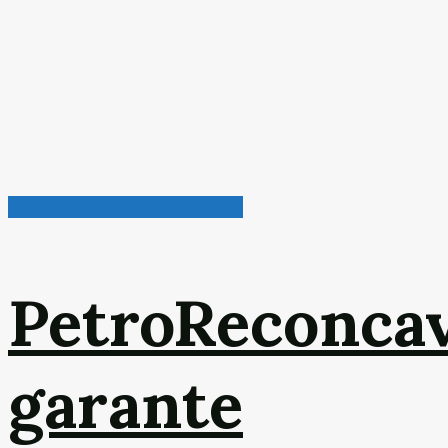
Petróleo, Gás & Biocombustível
PetroReconca
garante