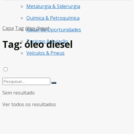
Metalurgia & Siderurgia
Química & Petroquímica
Capa
Tag
óleo diesel
Radar de Oportunidades
Tag:
óleo diesel
Turismo & Aviação
Veículos & Pneus
Sem resultado
Ver todos os resultados