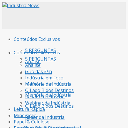
Conteúdos Exclusivos
5 PERGUNTAS
Conteúdos Exclusivos
5 PERGUNTAS
Análise
Análise
Giro das 21h
Giro das 21h
Indústria em Foco
Indústria em Foco
Memória da Indústria
O Lado B dos Destinos
Memória da Indústria
Radar da Indústria
Webinar da Indústria
O Lado B dos Destinos
Leitura Rápida
Mineração
Radar da Indústria
Papel & Celulose