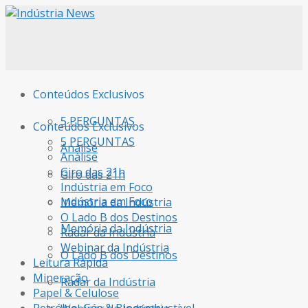
Conteúdos Exclusivos
5 PERGUNTAS
Conteúdos Exclusivos
5 PERGUNTAS
Análise
Análise
Giro das 21h
Giro das 21h
Indústria em Foco
Indústria em Foco
Memória da Indústria
O Lado B dos Destinos
Memória da Indústria
Radar da Indústria
Webinar da Indústria
O Lado B dos Destinos
Leitura Rápida
Mineração
Radar da Indústria
Papel & Celulose