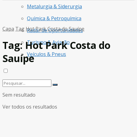
Metalurgia & Siderurgia
Química & Petroquímica
Capa
Tag
Hot Park Costa do Sauípe
Radar de Oportunidades
Tag:
Hot Park Costa do
Turismo & Aviação
Veículos & Pneus
Sauípe
Sem resultado
Ver todos os resultados