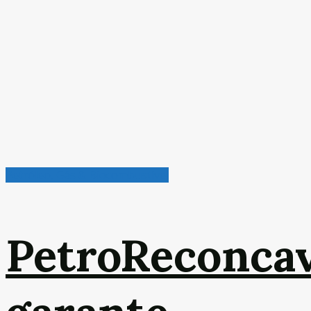
Petróleo, Gás & Biocombustível
PetroReconca