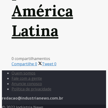
América
Latina
0 compartilhamentos
Compartilhe
0
Tweet
0
Quem somos
Fale com a gente
Anuncie conosco
Política de privacidade
redacao@industrianews.com.br
© 2022 Indústria News