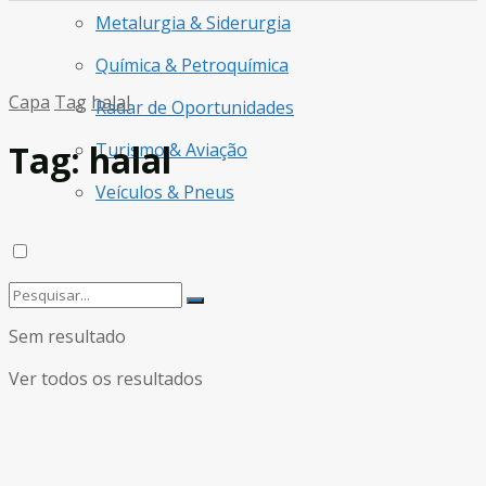
Metalurgia & Siderurgia
Química & Petroquímica
Capa
Tag
halal
Radar de Oportunidades
Tag:
halal
Turismo & Aviação
Veículos & Pneus
Sem resultado
Ver todos os resultados