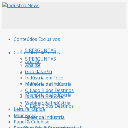
Conteúdos Exclusivos
5 PERGUNTAS
Conteúdos Exclusivos
5 PERGUNTAS
Análise
Análise
Giro das 21h
Giro das 21h
Indústria em Foco
Indústria em Foco
Memória da Indústria
O Lado B dos Destinos
Memória da Indústria
Radar da Indústria
Webinar da Indústria
O Lado B dos Destinos
Leitura Rápida
Mineração
Radar da Indústria
Papel & Celulose