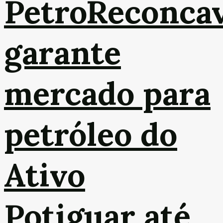
PetroReconca
garante
mercado para
petróleo do
Ativo
Potiguar até