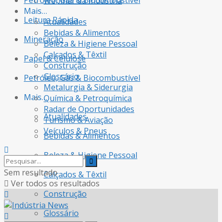
Petróleo, Gás & Biocombustível
Webinar da Indústria
Mais…
Leitura Rápida
Atualidades
Bebidas & Alimentos
Mineração
Beleza & Higiene Pessoal
Calçados & Têxtil
Papel & Celulose
Construção
Glossário
Petróleo, Gás & Biocombustível
Metalurgia & Siderurgia
Mais…
Química & Petroquímica
Radar de Oportunidades
Atualidades
Turismo & Aviação
Veículos & Pneus
Bebidas & Alimentos
Beleza & Higiene Pessoal
Sem resultado
Calçados & Têxtil
Ver todos os resultados
Construção
Glossário