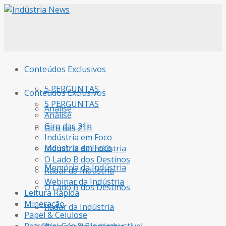
Conteúdos Exclusivos
5 PERGUNTAS
Conteúdos Exclusivos
5 PERGUNTAS
Análise
Análise
Giro das 21h
Giro das 21h
Indústria em Foco
Indústria em Foco
Memória da Indústria
O Lado B dos Destinos
Memória da Indústria
Radar da Indústria
Webinar da Indústria
O Lado B dos Destinos
Leitura Rápida
Mineração
Radar da Indústria
Papel & Celulose