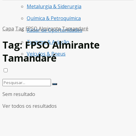
Metalurgia & Siderurgia
Química & Petroquímica
Capa
Tag
FPSO Almirante Tamandaré
Radar de Oportunidades
Tag:
FPSO Almirante
Turismo & Aviação
Veículos & Pneus
Tamandaré
Sem resultado
Ver todos os resultados