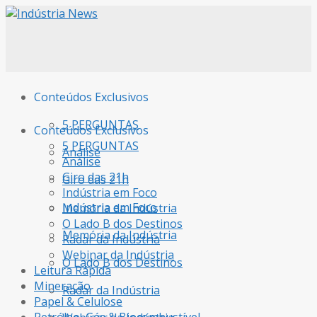
Conteúdos Exclusivos
5 PERGUNTAS
Conteúdos Exclusivos
5 PERGUNTAS
Análise
Análise
Giro das 21h
Giro das 21h
Indústria em Foco
Indústria em Foco
Memória da Indústria
O Lado B dos Destinos
Memória da Indústria
Radar da Indústria
Webinar da Indústria
O Lado B dos Destinos
Leitura Rápida
Mineração
Radar da Indústria
Papel & Celulose