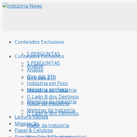
Conteúdos Exclusivos
5 PERGUNTAS
Conteúdos Exclusivos
5 PERGUNTAS
Análise
Análise
Giro das 21h
Giro das 21h
Indústria em Foco
Indústria em Foco
Memória da Indústria
O Lado B dos Destinos
Memória da Indústria
Radar da Indústria
Webinar da Indústria
O Lado B dos Destinos
Leitura Rápida
Mineração
Radar da Indústria
Papel & Celulose