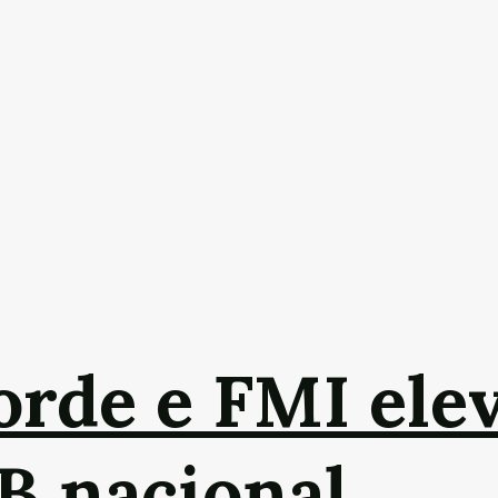
orde e FMI ele
B nacional