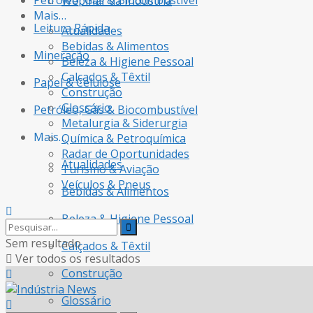
Petróleo, Gás & Biocombustível
Webinar da Indústria
Mais…
Leitura Rápida
Atualidades
Bebidas & Alimentos
Mineração
Beleza & Higiene Pessoal
Calçados & Têxtil
Papel & Celulose
Construção
Glossário
Petróleo, Gás & Biocombustível
Metalurgia & Siderurgia
Mais…
Química & Petroquímica
Radar de Oportunidades
Atualidades
Turismo & Aviação
Veículos & Pneus
Bebidas & Alimentos
Beleza & Higiene Pessoal
Sem resultado
Calçados & Têxtil
Ver todos os resultados
Construção
Glossário