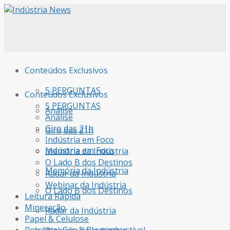
Conteúdos Exclusivos
5 PERGUNTAS
Conteúdos Exclusivos
5 PERGUNTAS
Análise
Análise
Giro das 21h
Giro das 21h
Indústria em Foco
Indústria em Foco
Memória da Indústria
O Lado B dos Destinos
Memória da Indústria
Radar da Indústria
Webinar da Indústria
O Lado B dos Destinos
Leitura Rápida
Mineração
Radar da Indústria
Papel & Celulose