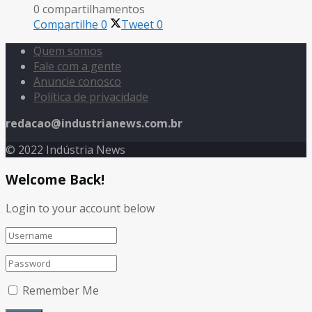
0 compartilhamentos
Compartilhe
0
Tweet
0
Quem somos
Fale com a gente
Anuncie conosco
Política de privacidade
redacao@industrianews.com.br
© 2022 Indústria News
Welcome Back!
Login to your account below
Remember Me