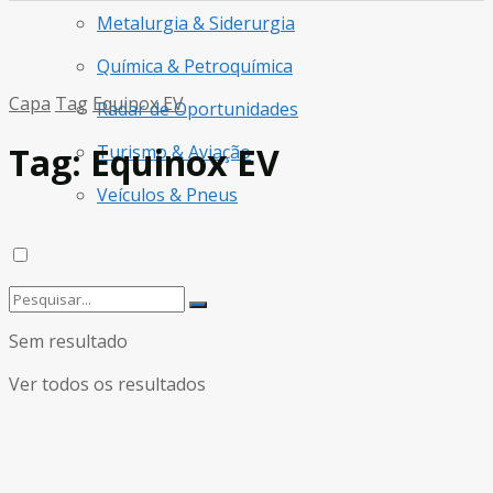
Metalurgia & Siderurgia
Química & Petroquímica
Capa
Tag
Equinox EV
Radar de Oportunidades
Tag:
Equinox EV
Turismo & Aviação
Veículos & Pneus
Sem resultado
Ver todos os resultados