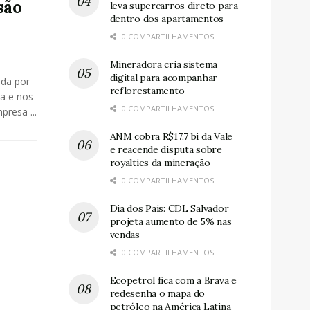
são
leva supercarros direto para
dentro dos apartamentos
0 COMPARTILHAMENTOS
Mineradora cria sistema
digital para acompanhar
nda por
reflorestamento
ia e nos
0 COMPARTILHAMENTOS
presa ...
ANM cobra R$17,7 bi da Vale
e reacende disputa sobre
royalties da mineração
0 COMPARTILHAMENTOS
Dia dos Pais: CDL Salvador
projeta aumento de 5% nas
vendas
0 COMPARTILHAMENTOS
Ecopetrol fica com a Brava e
redesenha o mapa do
petróleo na América Latina