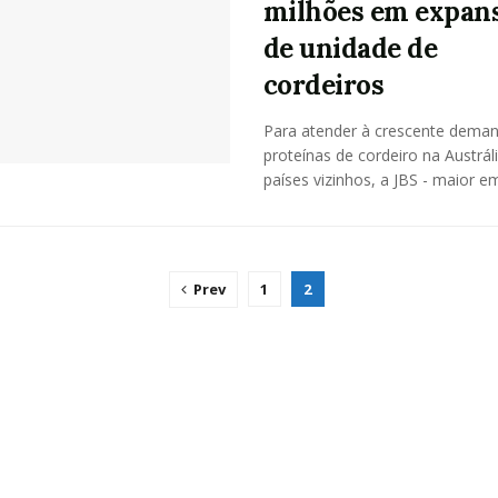
milhões em expan
de unidade de
cordeiros
Para atender à crescente dema
proteínas de cordeiro na Austrál
países vizinhos, a JBS - maior em
Prev
1
2