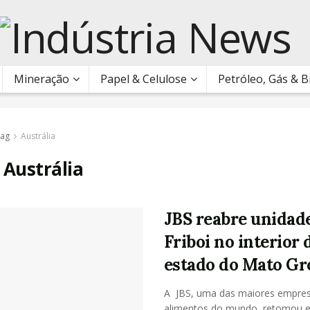
Mineração
Papel & Celulose
Petróleo, Gás & 
ag
Austrália
:
Austrália
JBS reabre unidad
Friboi no interior 
estado do Mato Gr
A JBS, uma das maiores empre
alimentos do mundo, retomou e