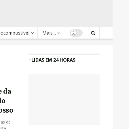
Biocombustível
Mais…
+LIDAS EM 24 HORAS
e da
do
osso
sas de
sta