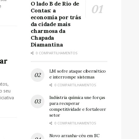
O lado B de Rio de
e
Contas: a
economia por trás
da cidade mais
charmosa da
Chapada
Diamantina
0 COMPARTILHAMENTOS
har
LM sofre ataque cibernético
e interrompe sistemas
ntos,
0 COMPARTILHAMENTOS
o seu
Indústria química une forças
ciativa
para recuperar
competitividade e fortalecer
setor
0 COMPARTILHAMENTOS
Novo arranha-céu em SC