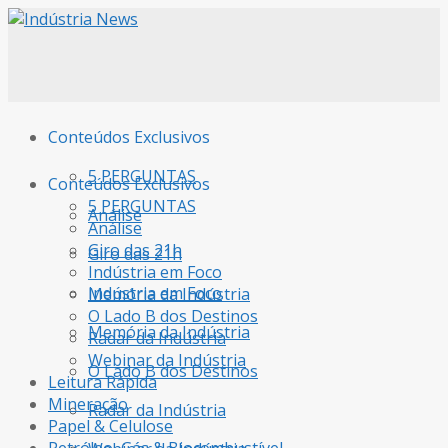
Conteúdos Exclusivos
5 PERGUNTAS
Conteúdos Exclusivos
5 PERGUNTAS
Análise
Análise
Giro das 21h
Giro das 21h
Indústria em Foco
Indústria em Foco
Memória da Indústria
O Lado B dos Destinos
Memória da Indústria
Radar da Indústria
Webinar da Indústria
O Lado B dos Destinos
Leitura Rápida
Mineração
Radar da Indústria
Papel & Celulose