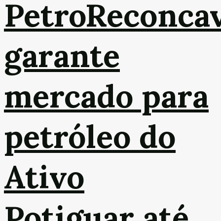
PetroReconca
garante
mercado para
petróleo do
Ativo
Potiguar até