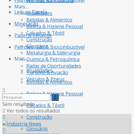
Petróleo, Gás & Biocombustível
Webinar da Indústria
Mais…
Leitura Rápida
Atualidades
Bebidas & Alimentos
Mineração
Beleza & Higiene Pessoal
Calçados & Têxtil
Papel & Celulose
Construção
Glossário
Petróleo, Gás & Biocombustível
Metalurgia & Siderurgia
Mais…
Química & Petroquímica
Radar de Oportunidades
Atualidades
Turismo & Aviação
Veículos & Pneus
Bebidas & Alimentos
Beleza & Higiene Pessoal
Sem resultado
Calçados & Têxtil
Ver todos os resultados
Construção
Glossário