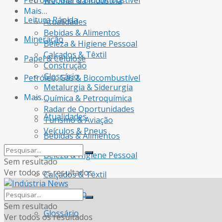
Petróleo, Gás & Biocombustível
Webinar da Indústria
Mais…
Leitura Rápida
Atualidades
Bebidas & Alimentos
Mineração
Beleza & Higiene Pessoal
Calçados & Têxtil
Papel & Celulose
Construção
Glossário
Petróleo, Gás & Biocombustível
Metalurgia & Siderurgia
Mais…
Química & Petroquímica
Radar de Oportunidades
Atualidades
Turismo & Aviação
Veículos & Pneus
Bebidas & Alimentos
Beleza & Higiene Pessoal
Sem resultado
Ver todos os resultados
Calçados & Têxtil
Construção
Sem resultado
Glossário
Ver todos os resultados