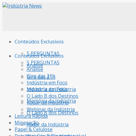
Conteúdos Exclusivos
5 PERGUNTAS
Conteúdos Exclusivos
5 PERGUNTAS
Análise
Análise
Giro das 21h
Giro das 21h
Indústria em Foco
Indústria em Foco
Memória da Indústria
O Lado B dos Destinos
Memória da Indústria
Radar da Indústria
Webinar da Indústria
O Lado B dos Destinos
Leitura Rápida
Mineração
Radar da Indústria
Papel & Celulose