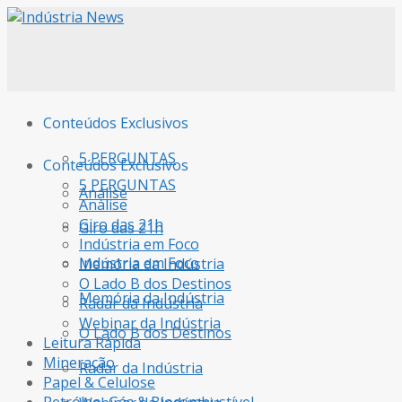
Conteúdos Exclusivos
5 PERGUNTAS
Conteúdos Exclusivos
5 PERGUNTAS
Análise
Análise
Giro das 21h
Giro das 21h
Indústria em Foco
Indústria em Foco
Memória da Indústria
O Lado B dos Destinos
Memória da Indústria
Radar da Indústria
Webinar da Indústria
O Lado B dos Destinos
Leitura Rápida
Mineração
Radar da Indústria
Papel & Celulose