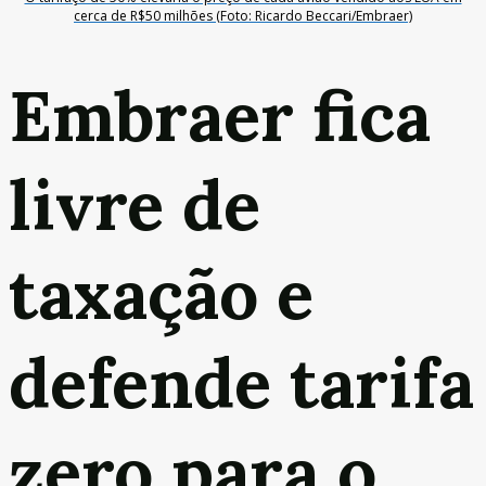
cerca de R$50 milhões (Foto: Ricardo Beccari/Embraer)
Embraer fica
livre de
taxação e
defende tarifa
zero para o