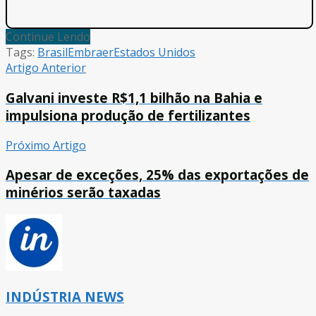
Continue Lendo
Tags:
Brasil
Embraer
Estados Unidos
Artigo Anterior
Galvani investe R$1,1 bilhão na Bahia e
impulsiona produção de fertilizantes
Próximo Artigo
Apesar de exceções, 25% das exportações de
minérios serão taxadas
INDÚSTRIA NEWS