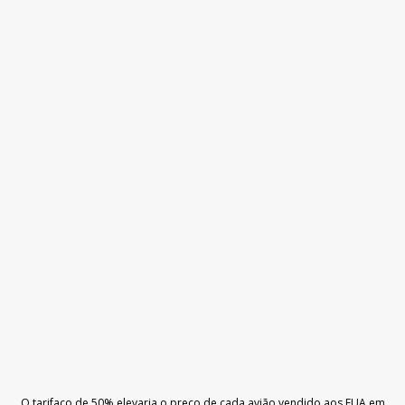
O tarifaço de 50% elevaria o preço de cada avião vendido aos EUA em