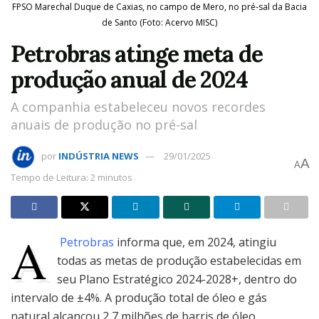
FPSO Marechal Duque de Caxias, no campo de Mero, no pré-sal da Bacia
de Santo (Foto: Acervo MISC)
Petrobras atinge meta de
produção anual de 2024
A companhia estabeleceu novos recordes
anuais de produção no pré-sal
por
INDÚSTRIA NEWS
29/01/2025
A
A
Tempo de Leitura: 2 minutos
A
Petrobras
informa que, em 2024, atingiu
todas as metas de produção estabelecidas em
seu Plano Estratégico 2024-2028+, dentro do
intervalo de ±4%. A produção total de óleo e gás
natural alcançou 2,7 milhões de barris de óleo