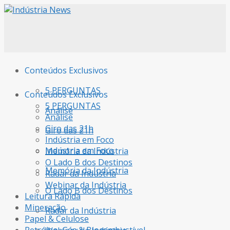
Conteúdos Exclusivos
5 PERGUNTAS
Conteúdos Exclusivos
5 PERGUNTAS
Análise
Análise
Giro das 21h
Giro das 21h
Indústria em Foco
Indústria em Foco
Memória da Indústria
O Lado B dos Destinos
Memória da Indústria
Radar da Indústria
Webinar da Indústria
O Lado B dos Destinos
Leitura Rápida
Mineração
Radar da Indústria
Papel & Celulose