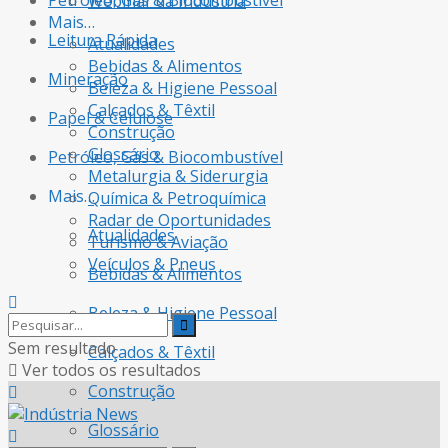
Petróleo, Gás & Biocombustível
Webinar da Indústria
Mais…
Leitura Rápida
Atualidades
Bebidas & Alimentos
Mineração
Beleza & Higiene Pessoal
Calçados & Têxtil
Papel & Celulose
Construção
Glossário
Petróleo, Gás & Biocombustível
Metalurgia & Siderurgia
Mais…
Química & Petroquímica
Radar de Oportunidades
Atualidades
Turismo & Aviação
Veículos & Pneus
Bebidas & Alimentos
Beleza & Higiene Pessoal
Sem resultado
Calçados & Têxtil
Ver todos os resultados
Construção
Glossário