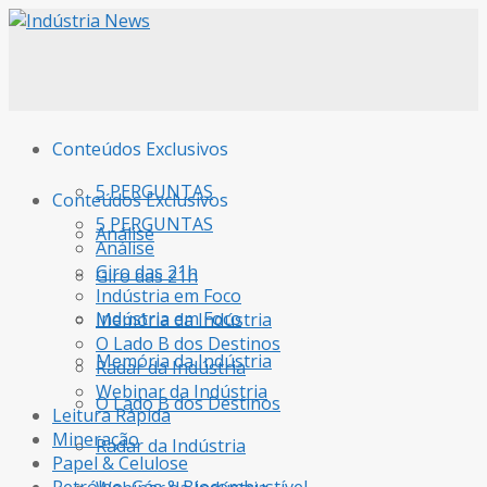
Conteúdos Exclusivos
5 PERGUNTAS
Conteúdos Exclusivos
5 PERGUNTAS
Análise
Análise
Giro das 21h
Giro das 21h
Indústria em Foco
Indústria em Foco
Memória da Indústria
O Lado B dos Destinos
Memória da Indústria
Radar da Indústria
Webinar da Indústria
O Lado B dos Destinos
Leitura Rápida
Mineração
Radar da Indústria
Papel & Celulose