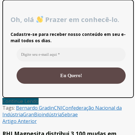
Oh, olá
Prazer em conhecê-lo.
Cadastre-se para receber nosso conteúdo em seu e-
mail todos os dias.
Continue Lendo
Tags:
Bernardo Gradin
CNI
Confederação Nacional da
Indústria
GranBio
indústria
Sebrae
Artigo Anterior
RHI Magnesita distribui 3.100 mudas em