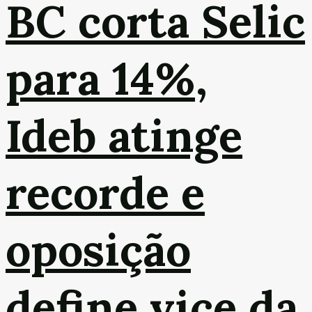
BC corta Selic
para 14%,
Ideb atinge
recorde e
oposição
define vice da