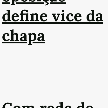
define vice da
chapa
Com rede de