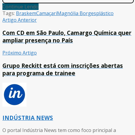
Continue Lendo
Tags:
Braskem
Camaçari
Magnólia Borges
plástico
Artigo Anterior
Com CD em São Paulo, Camargo Química quer
ampliar presença no País
Próximo Artigo
Grupo Reckitt está com inscrições abertas
para programa de trainee
INDÚSTRIA NEWS
O portal Indústria News tem como foco principal a