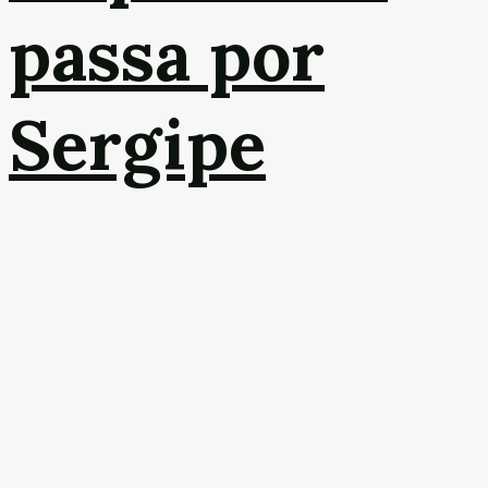
passa por
Sergipe