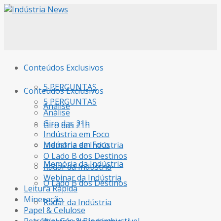
Conteúdos Exclusivos
5 PERGUNTAS
Conteúdos Exclusivos
5 PERGUNTAS
Análise
Análise
Giro das 21h
Giro das 21h
Indústria em Foco
Indústria em Foco
Memória da Indústria
O Lado B dos Destinos
Memória da Indústria
Radar da Indústria
Webinar da Indústria
O Lado B dos Destinos
Leitura Rápida
Mineração
Radar da Indústria
Papel & Celulose