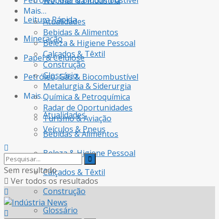
Petróleo, Gás & Biocombustível
Webinar da Indústria
Mais…
Leitura Rápida
Atualidades
Bebidas & Alimentos
Mineração
Beleza & Higiene Pessoal
Calçados & Têxtil
Papel & Celulose
Construção
Glossário
Petróleo, Gás & Biocombustível
Metalurgia & Siderurgia
Mais…
Química & Petroquímica
Radar de Oportunidades
Atualidades
Turismo & Aviação
Veículos & Pneus
Bebidas & Alimentos
Beleza & Higiene Pessoal
Sem resultado
Calçados & Têxtil
Ver todos os resultados
Construção
Glossário