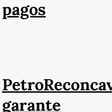
pagos
PetroReconca
garante