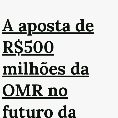
A aposta de
R$500
milhões da
OMR no
futuro da