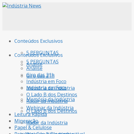
Conteúdos Exclusivos
5 PERGUNTAS
Conteúdos Exclusivos
5 PERGUNTAS
Análise
Análise
Giro das 21h
Giro das 21h
Indústria em Foco
Indústria em Foco
Memória da Indústria
O Lado B dos Destinos
Memória da Indústria
Radar da Indústria
Webinar da Indústria
O Lado B dos Destinos
Leitura Rápida
Mineração
Radar da Indústria
Papel & Celulose