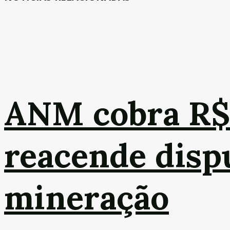
ANM cobra R$17
reacende dispu
mineração