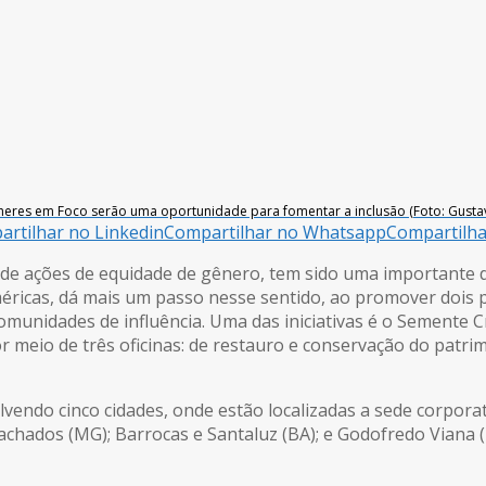
lheres em Foco serão uma oportunidade para fomentar a inclusão (Foto: Gust
rtilhar no Linkedin
Compartilhar no Whatsapp
Compartilh
io de ações de equidade de gênero, tem sido uma importante d
éricas, dá mais um passo nesse sentido, ao promover dois p
unidades de influência. Uma das iniciativas é o Semente C
 meio de três oficinas: de restauro e conservação do patrimô
lvendo cinco cidades, onde estão localizadas a sede corpora
achados (MG); Barrocas e Santaluz (BA); e Godofredo Viana 