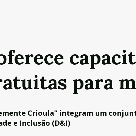
oferece capaci
ratuitas para 
Semente Crioula" integram um conjunt
de e Inclusão (D&I)