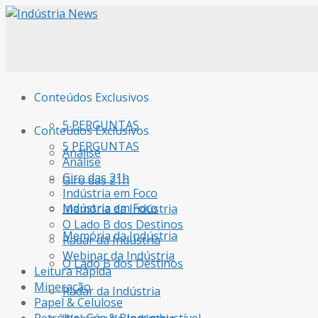
Conteúdos Exclusivos
5 PERGUNTAS
Conteúdos Exclusivos
5 PERGUNTAS
Análise
Análise
Giro das 21h
Giro das 21h
Indústria em Foco
Indústria em Foco
Memória da Indústria
O Lado B dos Destinos
Memória da Indústria
Radar da Indústria
Webinar da Indústria
O Lado B dos Destinos
Leitura Rápida
Mineração
Radar da Indústria
Papel & Celulose