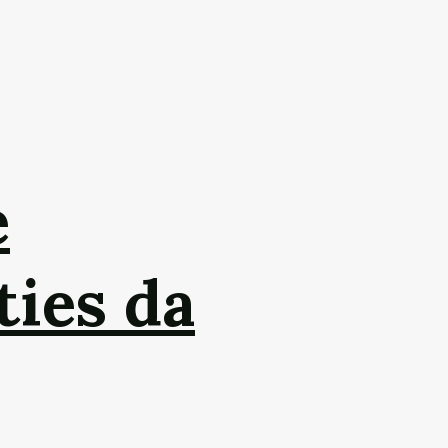
e
ties da