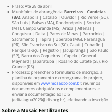
Prazo: Até 28 de abril
Municípios de abrangência:
Barreiras | Candeias
(BA)
, Anápolis | Catalão | Ouvidor | Rio Verde (GO),
São Luis | Balsas (MA), Rondonópolis | Sorriso
(MT), Campo Grande (MS), Araxá | Alfenas |
Conquista | Delta | Patos de Minas | Patrocínio |
Sacramento | Tapira | Uberaba (MG), Paranaguá
(PR), São Francisco do Sul (SC), Cajati | Cubatão |
Pariquera-açu | Registro | Jacupiranga | São Paulo
(SP), Barra dos Coqueiros | Capela | General
Maynard | Japaratuba | Rosário do Catete (SE), Rio
Grande (RS)
Processo: preencher o formulário de inscrição, a
planilha de orçamento e cronograma do projeto,
disponíveis em
www.mosaicco.com.br
; reunir os
documentos obrigatórios e complementares; e
enviar a documentação ao IDIS
(editalagua2023@idis.org.br), efetivando a inscrição.
Sobre a Mosaic Fertilizantes