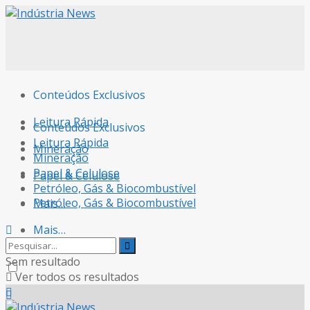
Conteúdos Exclusivos
Leitura Rápida
Conteúdos Exclusivos
Leitura Rápida
Mineração
Mineração
Papel & Celulose
Papel & Celulose
Petróleo, Gás & Biocombustível
Petróleo, Gás & Biocombustível
Mais…
Mais…
Sem resultado
Ver todos os resultados