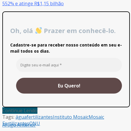
552% e atinge R$1,15 bilhão
Oh, olá
Prazer em conhecê-lo.
Cadastre-se para receber nosso conteúdo em seu e-
mail todos os dias.
Continue Lendo
Tags:
água
fertilizantes
Instituto Mosaic
Mosaic
Fertilizantes
ONU
Artigo Anterior