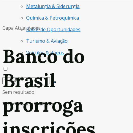
Metalurgia & Siderurgia
Química & Petroquímica
Capa
Atualidades
Radar de Oportunidades
Turismo & Aviação
Banco do
Veículos & Pneus
Brasil
Sem resultado
prorroga
Ver todos os resultados
inscrições