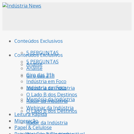
Conteúdos Exclusivos
5 PERGUNTAS
Conteúdos Exclusivos
5 PERGUNTAS
Análise
Análise
Giro das 21h
Giro das 21h
Indústria em Foco
Indústria em Foco
Memória da Indústria
O Lado B dos Destinos
Memória da Indústria
Radar da Indústria
Webinar da Indústria
O Lado B dos Destinos
Leitura Rápida
Mineração
Radar da Indústria
Papel & Celulose