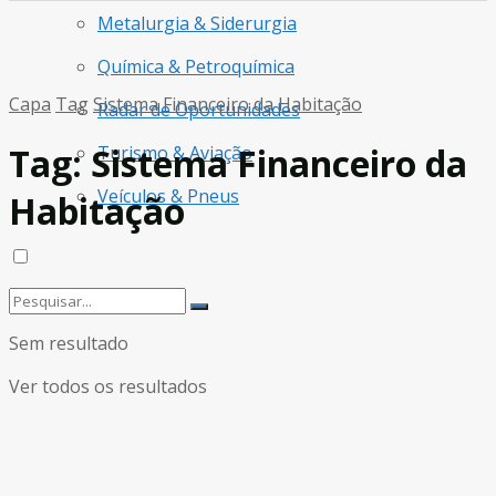
Metalurgia & Siderurgia
Química & Petroquímica
Capa
Tag
Sistema Financeiro da Habitação
Radar de Oportunidades
Tag:
Sistema Financeiro da
Turismo & Aviação
Veículos & Pneus
Habitação
Sem resultado
Ver todos os resultados