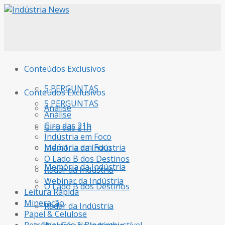
Conteúdos Exclusivos
5 PERGUNTAS
Conteúdos Exclusivos
5 PERGUNTAS
Análise
Análise
Giro das 21h
Giro das 21h
Indústria em Foco
Indústria em Foco
Memória da Indústria
O Lado B dos Destinos
Memória da Indústria
Radar da Indústria
Webinar da Indústria
O Lado B dos Destinos
Leitura Rápida
Mineração
Radar da Indústria
Papel & Celulose