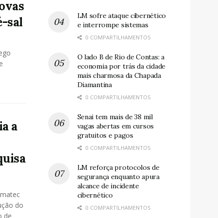
novas
LM sofre ataque cibernético
-sal
e interrompe sistemas
0 COMPARTILHAMENTOS
ego
O lado B de Rio de Contas: a
e
economia por trás da cidade
mais charmosa da Chapada
Diamantina
0 COMPARTILHAMENTOS
Senai tem mais de 38 mil
ia a
vagas abertas em cursos
gratuitos e pagos
0 COMPARTILHAMENTOS
quisa
LM reforça protocolos de
segurança enquanto apura
alcance de incidente
Cimatec
cibernético
ução do
0 COMPARTILHAMENTOS
o de