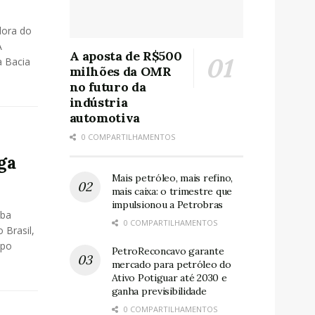
dora do
A
A aposta de R$500
a Bacia
milhões da OMR
no futuro da
indústria
automotiva
0 COMPARTILHAMENTOS
ga
Mais petróleo, mais refino,
mais caixa: o trimestre que
impulsionou a Petrobras
iba
0 COMPARTILHAMENTOS
 Brasil,
ipo
PetroReconcavo garante
mercado para petróleo do
Ativo Potiguar até 2030 e
ganha previsibilidade
0 COMPARTILHAMENTOS