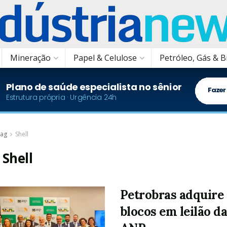
Mineração
Papel & Celulose
Petróleo, Gás & 
ag
Shell
:
Shell
Petrobras adquire
blocos em leilão d