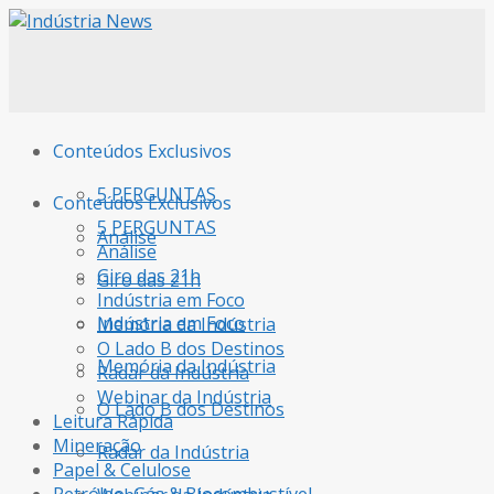
Conteúdos Exclusivos
5 PERGUNTAS
Conteúdos Exclusivos
5 PERGUNTAS
Análise
Análise
Giro das 21h
Giro das 21h
Indústria em Foco
Indústria em Foco
Memória da Indústria
O Lado B dos Destinos
Memória da Indústria
Radar da Indústria
Webinar da Indústria
O Lado B dos Destinos
Leitura Rápida
Mineração
Radar da Indústria
Papel & Celulose