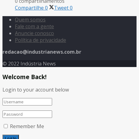
0 compartilhamentos
Compartilhe
0
Tweet
0
Quem somos
Fale com a gente
Anuncie conosco
Política de privacidade
redacao@industrianews.com.br
© 2022 Indústria News
Welcome Back!
Login to your account below
Remember Me