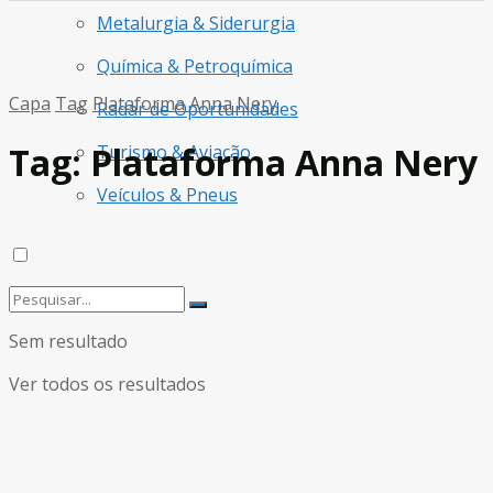
Metalurgia & Siderurgia
Química & Petroquímica
Capa
Tag
Plataforma Anna Nery
Radar de Oportunidades
Tag:
Plataforma Anna Nery
Turismo & Aviação
Veículos & Pneus
Sem resultado
Ver todos os resultados