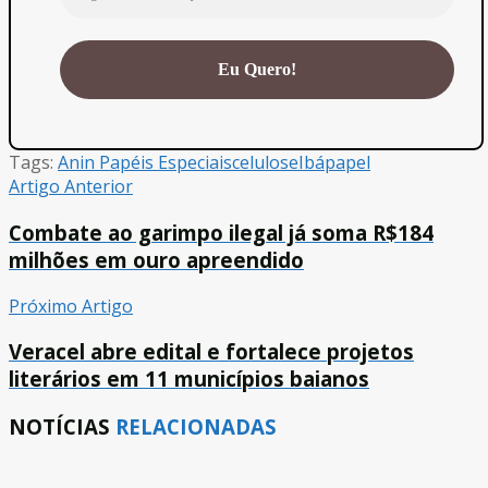
Tags:
Anin Papéis Especiais
celulose
Ibá
papel
Artigo Anterior
Combate ao garimpo ilegal já soma R$184
milhões em ouro apreendido
Próximo Artigo
Veracel abre edital e fortalece projetos
literários em 11 municípios baianos
NOTÍCIAS
RELACIONADAS