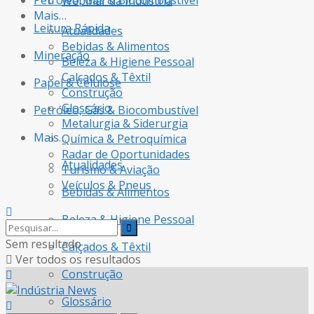
Petróleo, Gás & Biocombustível
Webinar da Indústria
Mais…
Leitura Rápida
Atualidades
Bebidas & Alimentos
Mineração
Beleza & Higiene Pessoal
Calçados & Têxtil
Papel & Celulose
Construção
Glossário
Petróleo, Gás & Biocombustível
Metalurgia & Siderurgia
Mais…
Química & Petroquímica
Radar de Oportunidades
Atualidades
Turismo & Aviação
Veículos & Pneus
Bebidas & Alimentos
Beleza & Higiene Pessoal
Sem resultado
Calçados & Têxtil
Ver todos os resultados
Construção
Glossário