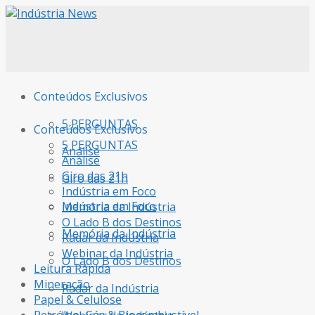
Conteúdos Exclusivos
5 PERGUNTAS
Conteúdos Exclusivos
5 PERGUNTAS
Análise
Análise
Giro das 21h
Giro das 21h
Indústria em Foco
Indústria em Foco
Memória da Indústria
O Lado B dos Destinos
Memória da Indústria
Radar da Indústria
Webinar da Indústria
O Lado B dos Destinos
Leitura Rápida
Mineração
Radar da Indústria
Papel & Celulose