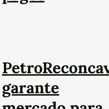
PetroReconca
garante
mercado para