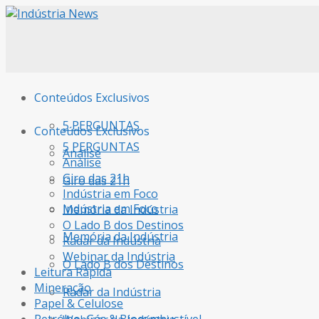
Conteúdos Exclusivos
5 PERGUNTAS
Conteúdos Exclusivos
5 PERGUNTAS
Análise
Análise
Giro das 21h
Giro das 21h
Indústria em Foco
Indústria em Foco
Memória da Indústria
O Lado B dos Destinos
Memória da Indústria
Radar da Indústria
Webinar da Indústria
O Lado B dos Destinos
Leitura Rápida
Mineração
Radar da Indústria
Papel & Celulose