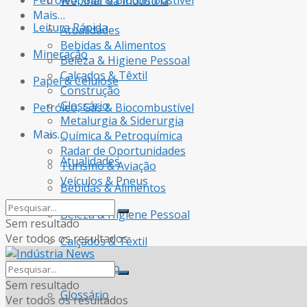
Petróleo, Gás & Biocombustível
Webinar da Indústria
Mais…
Leitura Rápida
Atualidades
Bebidas & Alimentos
Mineração
Beleza & Higiene Pessoal
Calçados & Têxtil
Papel & Celulose
Construção
Glossário
Petróleo, Gás & Biocombustível
Metalurgia & Siderurgia
Mais…
Química & Petroquímica
Radar de Oportunidades
Atualidades
Turismo & Aviação
Veículos & Pneus
Bebidas & Alimentos
Beleza & Higiene Pessoal
Sem resultado
Ver todos os resultados
Calçados & Têxtil
Construção
Sem resultado
Glossário
Ver todos os resultados