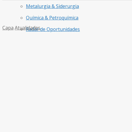
Metalurgia & Siderurgia
Química & Petroquímica
Capa
Atualidades
Radar de Oportunidades
Turismo & Aviação
Ricardo Alban
Veículos & Pneus
honraria máxi
Sem resultado
Ver todos os resultados
Presidente da CNI é homenageado co