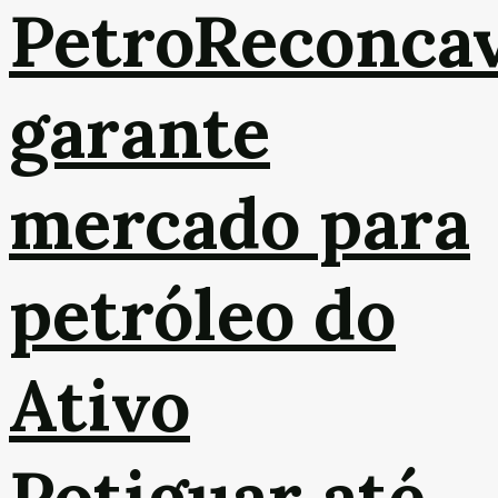
PetroReconca
garante
mercado para
petróleo do
Ativo
Potiguar até