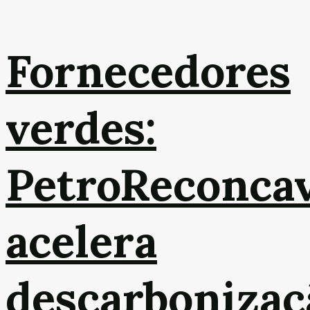
Fornecedores
verdes:
PetroReconca
acelera
descarbonizaç