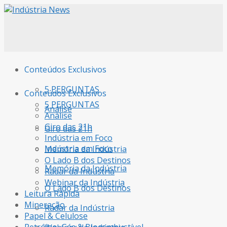
Conteúdos Exclusivos
5 PERGUNTAS
Conteúdos Exclusivos
5 PERGUNTAS
Análise
Análise
Giro das 21h
Giro das 21h
Indústria em Foco
Indústria em Foco
Memória da Indústria
O Lado B dos Destinos
Memória da Indústria
Radar da Indústria
Webinar da Indústria
O Lado B dos Destinos
Leitura Rápida
Mineração
Radar da Indústria
Papel & Celulose