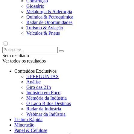
Petróleo, Gás & Biocombustível
Webinar da Indústria
Mais…
Leitura Rápida
Atualidades
Bebidas & Alimentos
Mineração
Beleza & Higiene Pessoal
Calçados & Têxtil
Papel & Celulose
Construção
Glossário
Petróleo, Gás & Biocombustível
Metalurgia & Siderurgia
Mais…
Química & Petroquímica
Radar de Oportunidades
Atualidades
Turismo & Aviação
Veículos & Pneus
Bebidas & Alimentos
Beleza & Higiene Pessoal
Sem resultado
Ver todos os resultados
Calçados & Têxtil
Construção
Sem resultado
Glossário
Ver todos os resultados