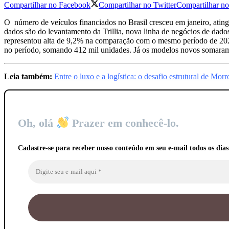
Cadastre-se para receber nosso conteúdo em seu e-mail 
Tags:
B3
veículos
Artigo Anterior
CBA acelera modernização industrial com apo
Próximo Artigo
É preciso estimular o jovem a trabalhar na indú
NOTÍCIAS
RELACIONADAS