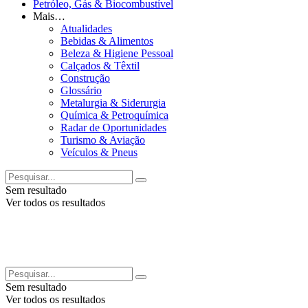
Metalurgia & Siderurgia
Química & Petroquímica
Capa
Leitura Rápida
Radar de Oportunidades
Turismo & Aviação
Financiamento
Veículos & Pneus
melhor janeir
Sem resultado
Ver todos os resultados
por
INDÚSTRIA NEWS