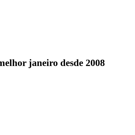
rtilhar no Linkedin
Compartilhar no Whatsapp
Compartilh
eiro, atingindo a marca de 616 mil unidades comercializadas
, nova linha de negócios de dados da
B3
, a Bolsa de Valores
ou alta de 9,2% na comparação com o mesmo período de 2025
eram crescimento de 8,8% no período, somando 412 mil unida
neiro de 2025.
ural de Morro de São Paulo