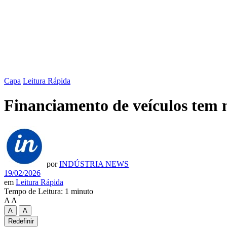
19/02/2026
em
Leitura Rápida
Tempo de Leitura: 1 minuto
A
A
A
A
Redefinir
Compartilhar no Facebook
Compartilhar no Twitter
Compa
O
número de veículos financiados no Brasil cresceu em jan
veículos pesados. Os dados são do levantamento da Trillia
registrado para um mês de janeiro desde 2008 e represent
financiados, o destaque ficou para os seminovos, que tiv
somaram 204 mil financiamentos, valor 10,1% superior a ja
Leia também:
Entre o luxo e a logística: o desafio estrut
Oh, olá
Prazer em conhecê-lo.