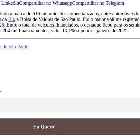
todos os dias.
io de R$715 milhões do BNDES
stria