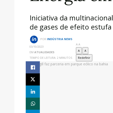
Iniciativa da multinacion
de gases de efeito estufa
POR
INDÚSTRIA NEWS
A
A
03/10/2023
A
A
EM
ATUALIDADES
TEMPO DE LEITURA: 2 MINUTOS
Redefinir