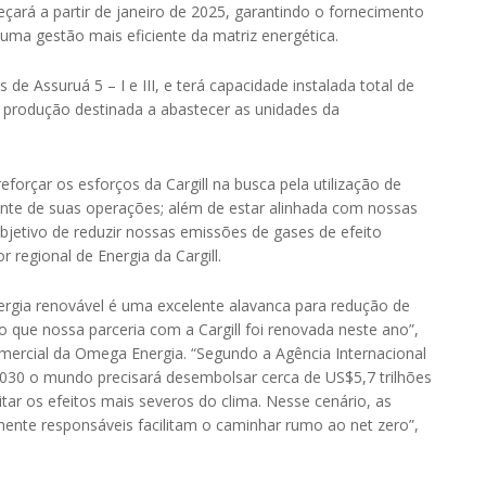
çará a partir de janeiro de 2025, garantindo o fornecimento
 uma gestão mais eficiente da matriz energética.
e Assuruá 5 – I e III, e terá capacidade instalada total de
 produção destinada a abastecer as unidades da
forçar os esforços da Cargill na busca pela utilização de
iente de suas operações; além de estar alinhada com nossas
bjetivo de reduzir nossas emissões de gases de efeito
or regional de Energia da Cargill.
rgia renovável é uma excelente alavanca para redução de
so que nossa parceria com a Cargill foi renovada neste ano”,
mercial da Omega Energia. “Segundo a Agência Internacional
 2030 o mundo precisará desembolsar cerca de US$5,7 trilhões
itar os efeitos mais severos do clima. Nesse cenário, as
ente responsáveis facilitam o caminhar rumo ao net zero”,