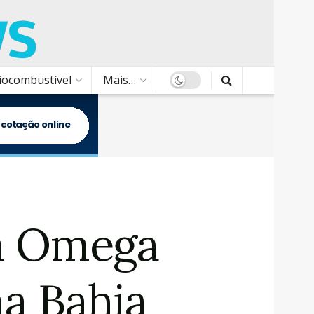
Biocombustível
Mais…
om Omega
na Bahia